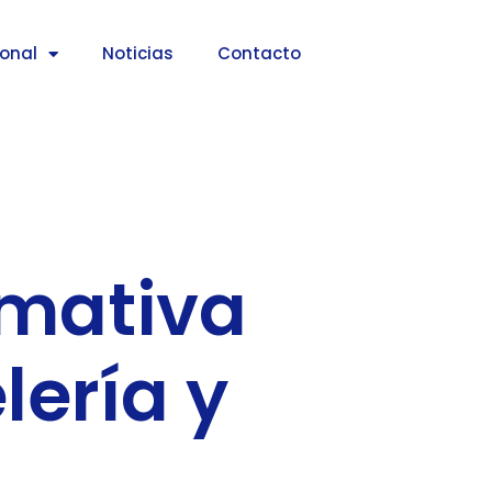
ional
Noticias
Contacto
rmativa
lería y